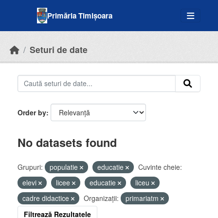
Skip to main content
Primăria Timișoara
Seturi de date
Order by
No datasets found
Grupuri:
populatie
educatie
Cuvinte cheie:
elevi
licee
educatie
liceu
cadre didactice
Organizații:
primariatm
Filtrează Rezultatele