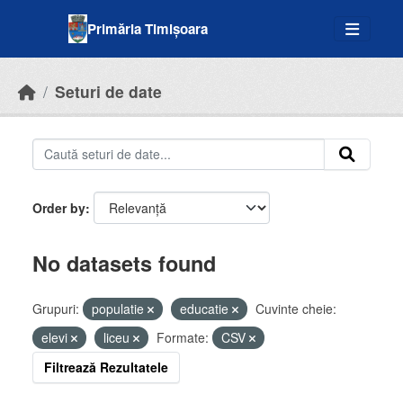
Skip to main content
Primăria Timișoara
Seturi de date
Order by
No datasets found
Grupuri:
populatie
educatie
Cuvinte cheie:
elevi
liceu
Formate:
CSV
Filtrează Rezultatele