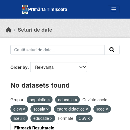
Skip to main content
Primăria Timișoara
Seturi de date
Order by
No datasets found
Grupuri:
populatie
educatie
Cuvinte cheie:
elevi
scoala
cadre didactice
licee
liceu
educatie
Formate:
CSV
Filtrează Rezultatele