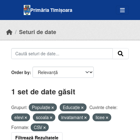
Skip to main content
Primăria Timișoara
Seturi de date
Order by
1 set de date găsit
Grupuri:
Populație
Educație
Cuvinte cheie:
elevi
scoala
invatamant
licee
Formate:
CSV
Filtrează Rezultatele