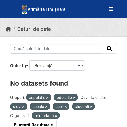
Skip to main content
Primăria Timișoara
Seturi de date
Order by
No datasets found
Grupuri:
populatie
educatie
Cuvinte cheie:
elevi
scoala
scoli
studenti
Organizații:
primariatm
Filtrează Rezultatele