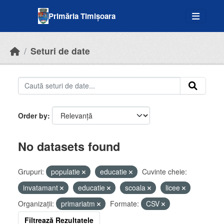
Skip to main content
Primăria Timișoara
Seturi de date
Order by
No datasets found
Grupuri:
populatie
educatie
Cuvinte cheie:
invatamant
educatie
scoala
licee
Organizații:
primariatm
Formate:
CSV
Filtrează Rezultatele