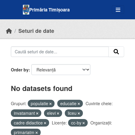
Skip to main content
Primăria Timișoara
Seturi de date
Order by
No datasets found
Grupuri:
populatie
educatie
Cuvinte cheie:
invatamant
elevi
liceu
cadre didactice
Licenţe:
cc-by
Organizații:
primariatm