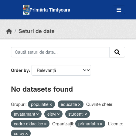
Skip to main content
Primăria Timișoara
Seturi de date
Order by
No datasets found
Grupuri:
populatie
educatie
Cuvinte cheie:
invatamant
elevi
studenti
cadre didactice
Organizații:
primariatm
Licenţe:
cc-by