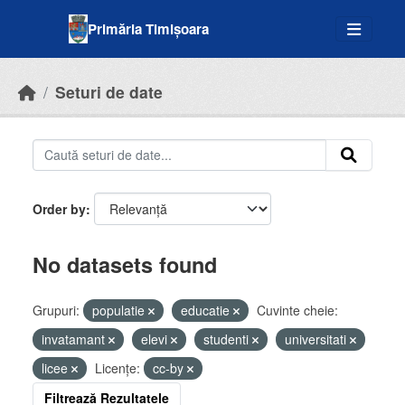
Skip to main content
Primăria Timișoara
Seturi de date
Order by
No datasets found
Grupuri:
populatie
educatie
Cuvinte cheie:
invatamant
elevi
studenti
universitati
licee
Licenţe:
cc-by
Filtrează Rezultatele