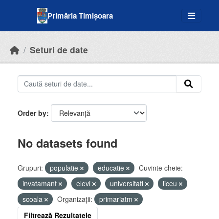
Skip to main content
Primăria Timișoara
Seturi de date
Order by
No datasets found
Grupuri:
populatie
educatie
Cuvinte cheie:
invatamant
elevi
universitati
liceu
scoala
Organizații:
primariatm
Filtrează Rezultatele