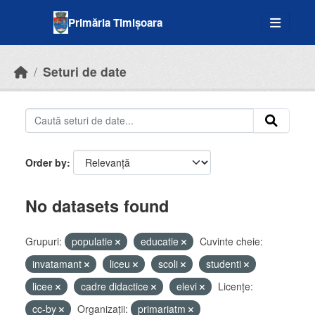
Skip to main content
Primăria Timișoara
Seturi de date
Order by
No datasets found
Grupuri:
populatie
educatie
Cuvinte cheie:
invatamant
liceu
scoli
studenti
licee
cadre didactice
elevi
Licenţe:
cc-by
Organizații:
primariatm