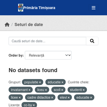
Skip to main content
Primăria Timișoara
Seturi de date
Order by
No datasets found
Grupuri:
populatie
educatie
Cuvinte cheie:
invatamant
liceu
scoli
studenti
licee
cadre didactice
elevi
educatie
Licenţe:
cc-by