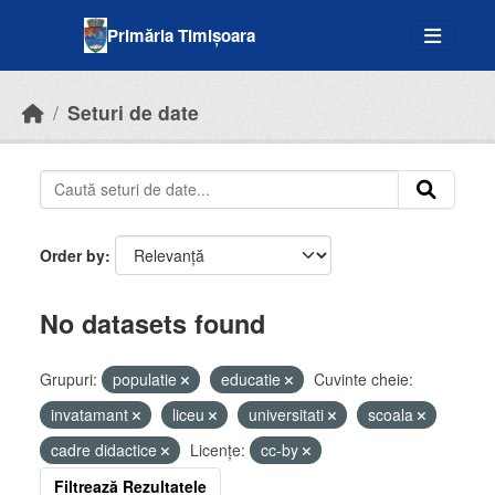
Skip to main content
Primăria Timișoara
Seturi de date
Order by
No datasets found
Grupuri:
populatie
educatie
Cuvinte cheie:
invatamant
liceu
universitati
scoala
cadre didactice
Licenţe:
cc-by
Filtrează Rezultatele