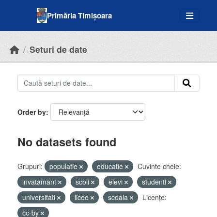
Skip to main content
Primăria Timișoara
Seturi de date
Order by
No datasets found
Grupuri:
populatie
educatie
Cuvinte cheie:
invatamant
scoli
elevi
studenti
universitati
licee
scoala
Licenţe:
cc-by