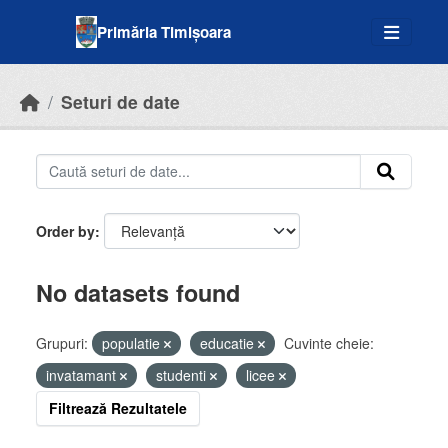
Skip to main content
Primăria Timișoara
Seturi de date
Order by
No datasets found
Grupuri:
populatie
educatie
Cuvinte cheie:
invatamant
studenti
licee
Filtrează Rezultatele