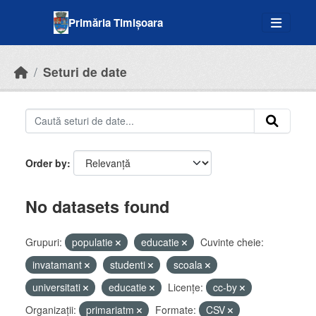
Skip to main content
Primăria Timișoara
Seturi de date
Order by
No datasets found
Grupuri:
populatie
educatie
Cuvinte cheie:
invatamant
studenti
scoala
universitati
educatie
Licenţe:
cc-by
Organizații:
primariatm
Formate:
CSV