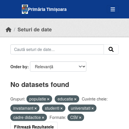
Skip to main content
Primăria Timișoara
Seturi de date
Order by
No datasets found
Grupuri:
populatie
educatie
Cuvinte cheie:
invatamant
studenti
universitati
cadre didactice
Formate:
CSV
Filtrează Rezultatele