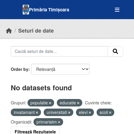
Skip to main content
Primăria Timișoara
Seturi de date
Order by
No datasets found
Grupuri:
populatie
educatie
Cuvinte cheie:
invatamant
universitati
elevi
scoli
Organizații:
primariatm
Filtrează Rezultatele