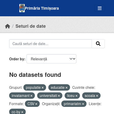
Skip to main content
Primăria Timișoara
Seturi de date
Order by
No datasets found
Grupuri:
populatie
educatie
Cuvinte cheie:
invatamant
universitati
liceu
scoala
Formate:
CSV
Organizații:
primariatm
Licenţe:
cc-by