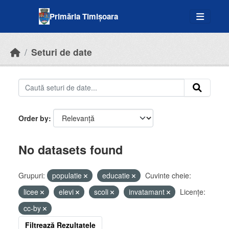
Skip to main content
Primăria Timișoara
Seturi de date
Order by
No datasets found
Grupuri:
populatie
educatie
Cuvinte cheie:
licee
elevi
scoli
invatamant
Licenţe:
cc-by
Filtrează Rezultatele