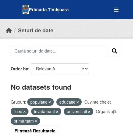
Skip to main content
Primăria Timișoara
Seturi de date
Order by
No datasets found
Grupuri:
populatie
educatie
Cuvinte cheie:
licee
invatamant
universitati
Organizații:
primariatm
Filtrează Rezultatele