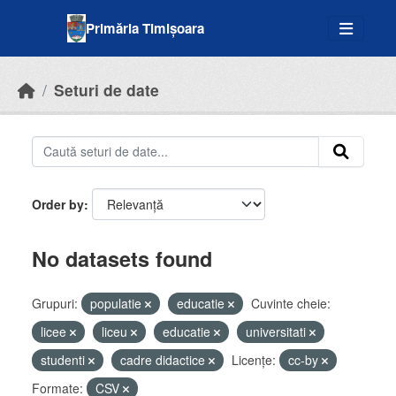
Skip to main content
Primăria Timișoara
Seturi de date
Order by
No datasets found
Grupuri:
populatie
educatie
Cuvinte cheie:
licee
liceu
educatie
universitati
studenti
cadre didactice
Licenţe:
cc-by
Formate:
CSV