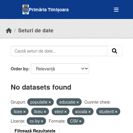
Skip to main content
Primăria Timișoara
Seturi de date
Order by
No datasets found
Grupuri:
populatie
educatie
Cuvinte cheie:
licee
liceu
elevi
scoala
studenti
Licenţe:
cc-by
Formate:
CSV
Filtrează Rezultatele