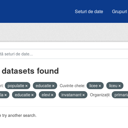
Seturi de date
Grupuri
 datasets found
i:
populatie
educatie
Cuvinte cheie:
licee
liceu
ala
educatie
elevi
invatamant
Organizații:
primar
 try another search.