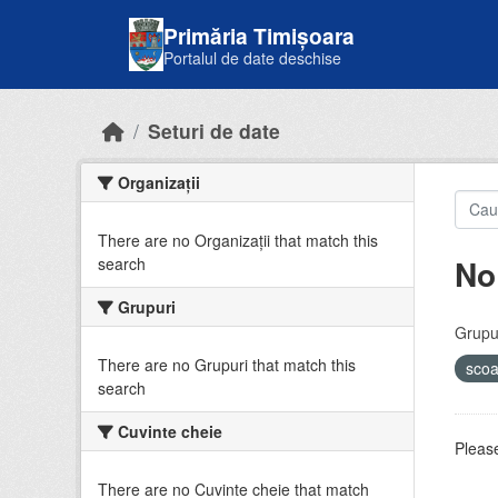
Skip to main content
Primăria Timișoara
Portalul de date deschise
Seturi de date
Organizații
There are no Organizații that match this
No
search
Grupuri
Grupur
There are no Grupuri that match this
sco
search
Cuvinte cheie
Please
There are no Cuvinte cheie that match