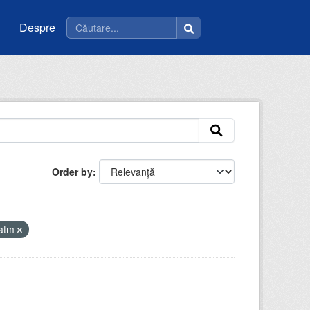
Despre
Order by
iatm