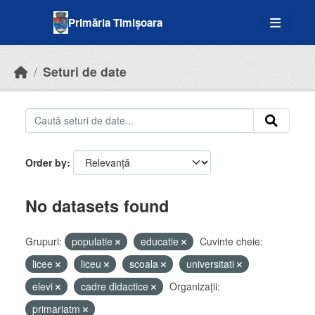
Skip to main content
Primăria Timișoara
Seturi de date
Order by
No datasets found
Grupuri:
populatie
educatie
Cuvinte cheie:
licee
liceu
scoala
universitati
elevi
cadre didactice
Organizații:
primariatm