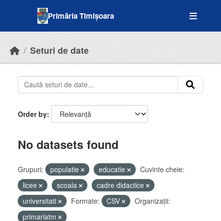
Skip to main content
Primăria Timișoara
Seturi de date
Order by
No datasets found
Grupuri:
populatie
educatie
Cuvinte cheie:
licee
scoala
cadre didactice
universitati
Formate:
CSV
Organizații:
primariatm