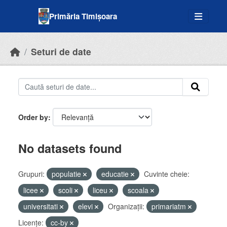
Skip to main content
Primăria Timișoara
Seturi de date
Order by
No datasets found
Grupuri:
populatie
educatie
Cuvinte cheie:
licee
scoli
liceu
scoala
universitati
elevi
Organizații:
primariatm
Licenţe:
cc-by