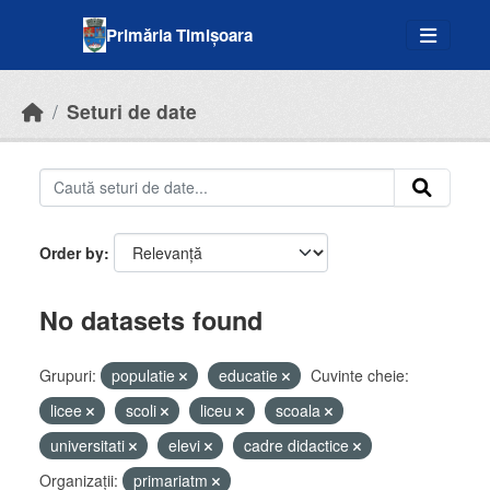
Skip to main content
Primăria Timișoara
Seturi de date
Order by
No datasets found
Grupuri:
populatie
educatie
Cuvinte cheie:
licee
scoli
liceu
scoala
universitati
elevi
cadre didactice
Organizații:
primariatm