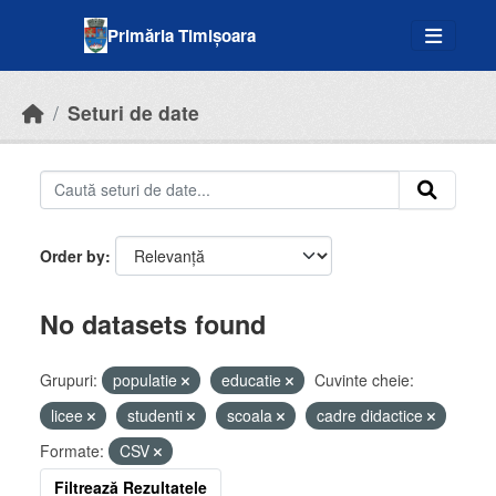
Skip to main content
Primăria Timișoara
Seturi de date
Order by
No datasets found
Grupuri:
populatie
educatie
Cuvinte cheie:
licee
studenti
scoala
cadre didactice
Formate:
CSV
Filtrează Rezultatele