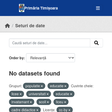
Skip to main content
Primăria Timișoara
Seturi de date
Order by
No datasets found
Grupuri:
populatie
educatie
Cuvinte cheie:
licee
universitati
educatie
invatamant
scoli
liceu
cadre didactice
Licenţe:
cc-by