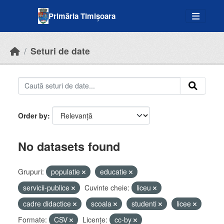
Skip to main content
Primăria Timișoara
Seturi de date
Order by
No datasets found
Grupuri:
populatie
educatie
servicii-publice
Cuvinte cheie:
liceu
cadre didactice
scoala
studenti
licee
Formate:
CSV
Licenţe:
cc-by