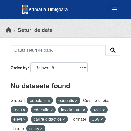
Skip to main content
Primăria Timișoara
Seturi de date
Order by
No datasets found
Grupuri:
populatie
educatie
Cuvinte cheie:
liceu
educatie
invatamant
scoli
elevi
cadre didactice
Formate:
CSV
Licenţe:
cc-by