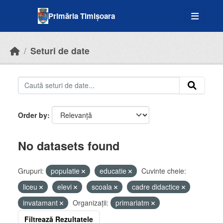
Skip to main content
Primăria Timișoara
Seturi de date
Order by
No datasets found
Grupuri:
populatie
educatie
Cuvinte cheie:
liceu
elevi
scoala
cadre didactice
invatamant
Organizații:
primariatm
Filtrează Rezultatele