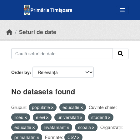
Skip to main content
Primăria Timișoara
Seturi de date
Order by
No datasets found
Grupuri:
populatie
educatie
Cuvinte cheie:
liceu
elevi
universitati
studenti
educatie
invatamant
scoala
Organizații:
primariatm
Formate:
CSV