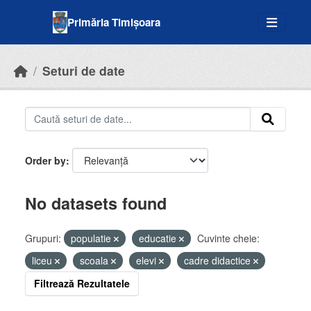
Skip to main content
Primăria Timișoara
Seturi de date
Order by
No datasets found
Grupuri:
populatie
educatie
Cuvinte cheie:
liceu
scoala
elevi
cadre didactice
Filtrează Rezultatele