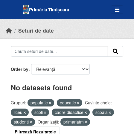
Skip to main content
Primăria Timișoara
Seturi de date
Order by
No datasets found
Grupuri:
populatie
educatie
Cuvinte cheie:
liceu
scoli
cadre didactice
scoala
studenti
Organizații:
primariatm
Filtrează Rezultatele