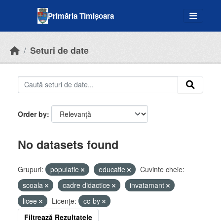
Skip to main content
Primăria Timișoara
Seturi de date
Order by
No datasets found
Grupuri:
populatie
educatie
Cuvinte cheie:
scoala
cadre didactice
invatamant
licee
Licenţe:
cc-by
Filtrează Rezultatele