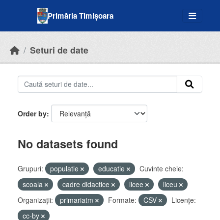
Skip to main content
Primăria Timișoara
Seturi de date
Order by
No datasets found
Grupuri:
populatie
educatie
Cuvinte cheie:
scoala
cadre didactice
licee
liceu
Organizații:
primariatm
Formate:
CSV
Licenţe:
cc-by