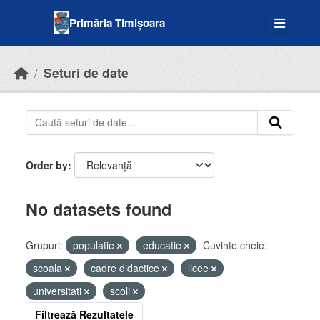
Skip to main content
Primăria Timișoara
Seturi de date
Order by
No datasets found
Grupuri:
populatie
educatie
Cuvinte cheie:
scoala
cadre didactice
licee
universitati
scoli
Filtrează Rezultatele