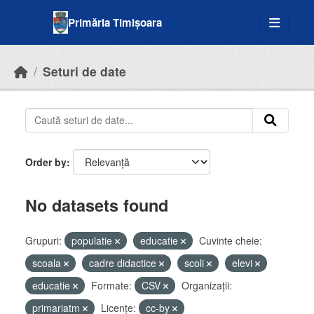
Skip to main content
Primăria Timișoara
Seturi de date
Order by
No datasets found
Grupuri:
populatie
educatie
Cuvinte cheie:
scoala
cadre didactice
scoli
elevi
educatie
Formate:
CSV
Organizații:
primariatm
Licenţe:
cc-by