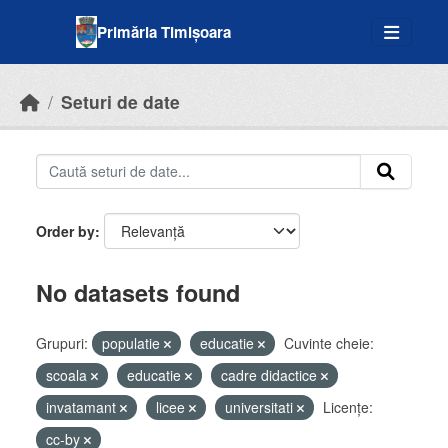
Skip to main content
Primăria Timișoara
Seturi de date
Order by
No datasets found
Grupuri:
populatie
educatie
Cuvinte cheie:
scoala
educatie
cadre didactice
invatamant
licee
universitati
Licenţe:
cc-by