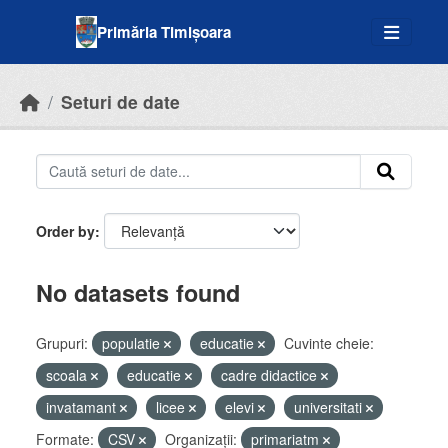
Skip to main content
Primăria Timișoara
Seturi de date
Order by
No datasets found
Grupuri:
populatie
educatie
Cuvinte cheie:
scoala
educatie
cadre didactice
invatamant
licee
elevi
universitati
Formate:
CSV
Organizații:
primariatm