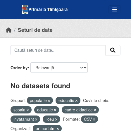
Skip to main content
Primăria Timișoara
Seturi de date
Order by
No datasets found
Grupuri:
populatie
educatie
Cuvinte cheie:
scoala
educatie
cadre didactice
invatamant
liceu
Formate:
CSV
Organizații:
primariatm