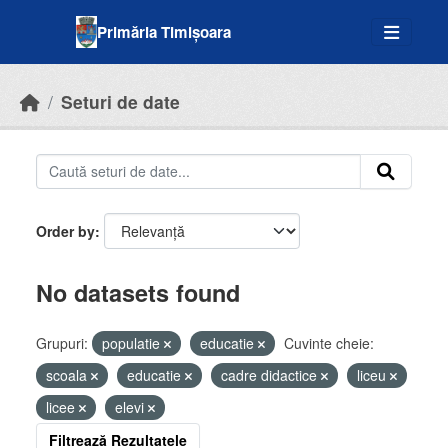
Skip to main content
Primăria Timișoara
Seturi de date
Order by
No datasets found
Grupuri:
populatie
educatie
Cuvinte cheie:
scoala
educatie
cadre didactice
liceu
licee
elevi
Filtrează Rezultatele