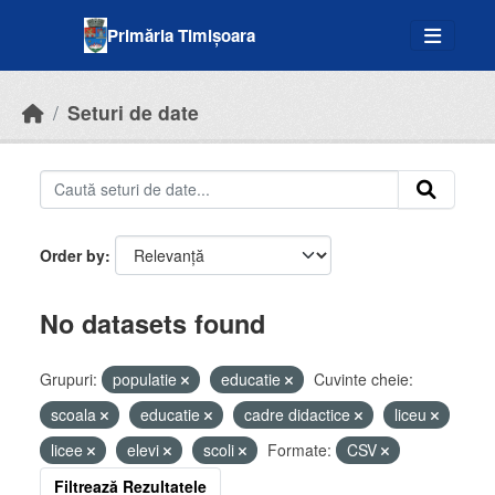
Skip to main content
Primăria Timișoara
Seturi de date
Order by
No datasets found
Grupuri:
populatie
educatie
Cuvinte cheie:
scoala
educatie
cadre didactice
liceu
licee
elevi
scoli
Formate:
CSV
Filtrează Rezultatele