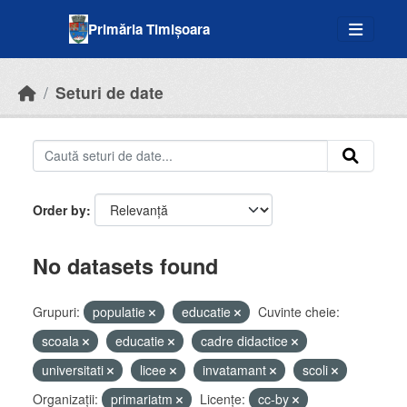
Skip to main content
Primăria Timișoara
Seturi de date
Order by
No datasets found
Grupuri:
populatie
educatie
Cuvinte cheie:
scoala
educatie
cadre didactice
universitati
licee
invatamant
scoli
Organizații:
primariatm
Licenţe:
cc-by