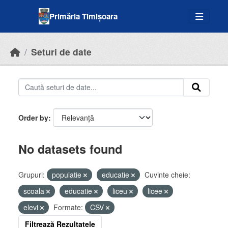
Skip to main content
Primăria Timișoara
Seturi de date
Order by
No datasets found
Grupuri:
populatie
educatie
Cuvinte cheie:
scoala
educatie
liceu
licee
elevi
Formate:
CSV
Filtrează Rezultatele