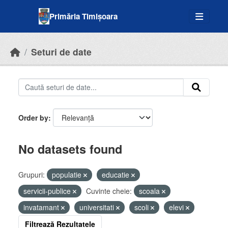
Skip to main content
Primăria Timișoara
Seturi de date
Order by
No datasets found
Grupuri:
populatie
educatie
servicii-publice
Cuvinte cheie:
scoala
invatamant
universitati
scoli
elevi
Filtrează Rezultatele