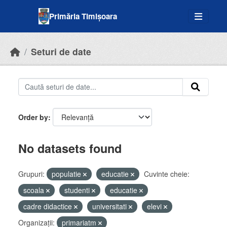
Skip to main content
Primăria Timișoara
Seturi de date
Order by
No datasets found
Grupuri:
populatie
educatie
Cuvinte cheie:
scoala
studenti
educatie
cadre didactice
universitati
elevi
Organizații:
primariatm