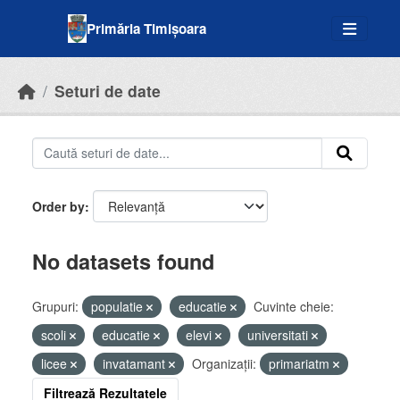
Skip to main content
Primăria Timișoara
Seturi de date
Order by
No datasets found
Grupuri:
populatie
educatie
Cuvinte cheie:
scoli
educatie
elevi
universitati
licee
invatamant
Organizații:
primariatm
Filtrează Rezultatele